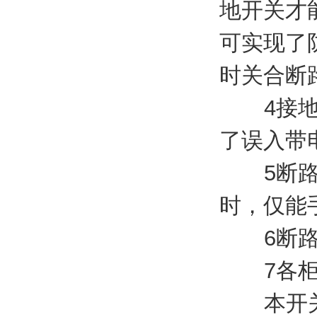
地开关才
可实现了
时关合断
4接地开
了误入带
5断路器
时，仅能
6断路器
7各柜
本开关设