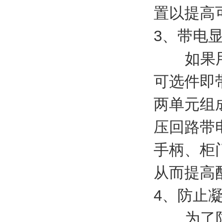
置以提高
3、带电
如果用户
可选件即
两单元组
压回路带
手柄、柜
从而提高
4、防止
为了防止