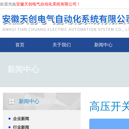
欢迎光临
安徽天创电气自动化系统有限公司！
首页
关于我们
新闻中心
新闻中心
新闻中心
高压开
企业新闻
行业新闻